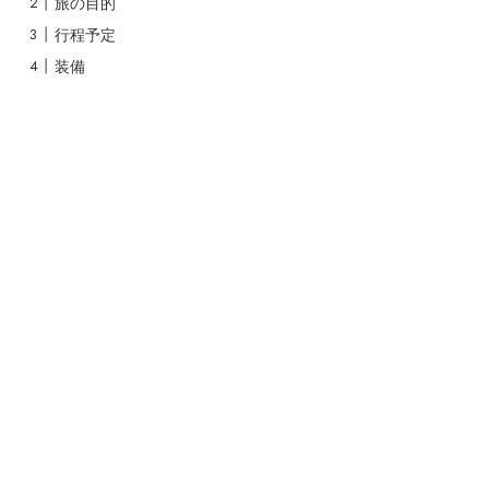
旅の目的
行程予定
装備