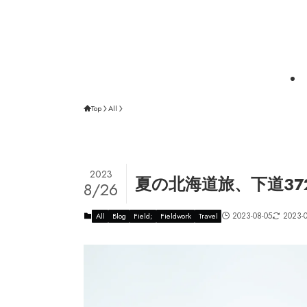
Top
All
2023
夏の北海道旅、下道372
8/26
2023-08-05
2023-
All
Blog
Field;
Fieldwork
Travel