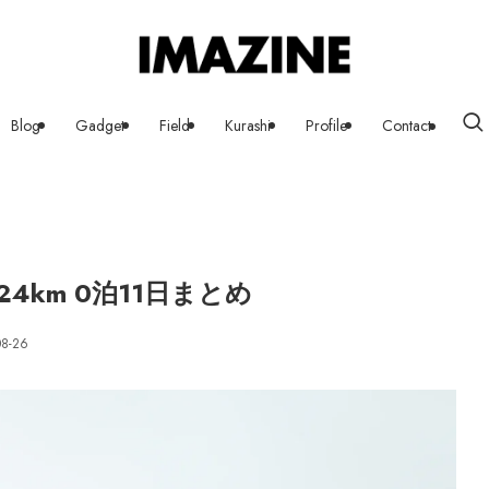
Blog
Gadget
Field
Kurashi
Profile
Contact
4km 0泊11日まとめ
08-26