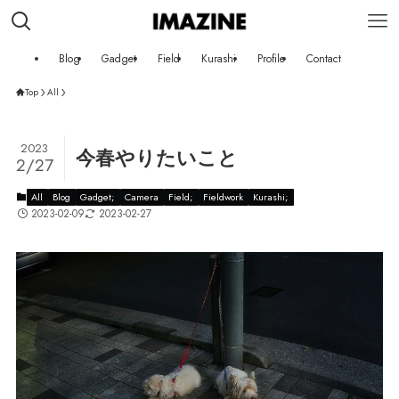
Blog
Gadget
Field
Kurashi
Profile
Contact
Top
All
2023
今春やりたいこと
2/27
All
Blog
Gadget;
Camera
Field;
Fieldwork
Kurashi;
2023-02-09
2023-02-27