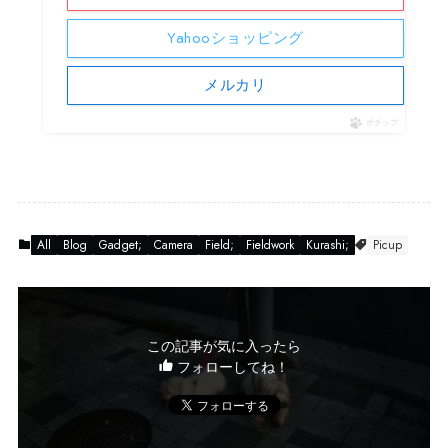
Yahooショッピング
メルカリ
ポチップ
All
Blog
Gadget;
Camera
Field;
Fieldwork
Kurashi;
Picup
この記事が気に入ったら
フォローしてね！